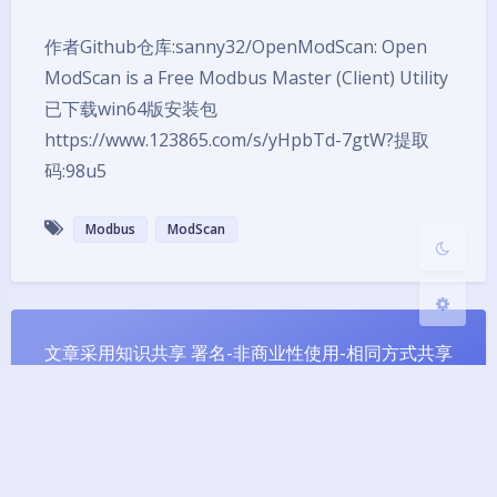
夜间模式
作者Github仓库:sanny32/OpenModScan: Open
ModScan is a Free Modbus Master (Client) Utility
Sans Serif
Serif
已下载win64版安装包
https://www.123865.com/s/yHpbTd-7gtW?提取
浅阴影
深阴影
码:98u5
关闭
日落
暗化
灰度
Modbus
ModScan
文章采用知识共享 署名-非商业性使用-相同方式共享
4.0国际许可协议(CC BY-NC-SA 4.0)
网站已运行:
1185天19时12分4秒
Theme
Argon