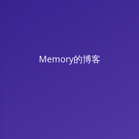
Memory的博客