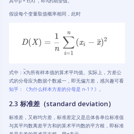
其中μ = E(X) ，即X的期望值。
假设每个变量取值概率相同，此时
式中：
x
为所有样本值的算术平均值。实际上，方差公
式的分母应为数据个数减一，即无偏方差，感兴趣可看
知乎：《为什么样本方差的分母是 n-1？》
。
2.3 标准差（standard deviation）
标准差，又称均方差，标准差定义是总体各单位标准值
与其平均数离差平方和的算术平均数的平方根，即标准