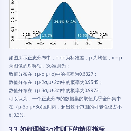
如图所示正态分布中，σ σσ为标准差，μ 为均值，x = μ
为图像的对称轴，3σ准则为：
数值分布在（μ-σ,μ+σ)中的概率为0.6827；
数值分布在（μ-2σ,μ+2σ)中的概率为0.9545；
数值分布在（μ-3σ,μ+3σ)中的概率为0.9973；
可以认为，一个正态分布的数据集的取值几乎全部集中
在（μ-3σ,μ+3σ)区间内，超出这个范围的可能性仅占不
到0.3%。
3.3 如何理解3σ准则下的精度指标