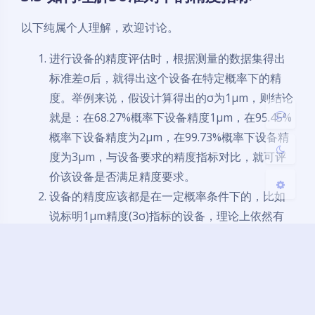
夜间模式
以下纯属个人理解，欢迎讨论。
Sans Serif
Serif
进行设备的精度评估时，根据测量的数据集得出
标准差σ后，就得出这个设备在特定概率下的精
浅阴影
深阴影
度。举例来说，假设计算得出的σ为1μm，则结论
就是：在68.27%概率下设备精度1μm，在95.45%
关闭
日落
暗化
灰度
概率下设备精度为2μm，在99.73%概率下设备精
度为3μm，与设备要求的精度指标对比，就可评
价该设备是否满足精度要求。
设备的精度应该都是在一定概率条件下的，比如
说标明1μm精度(3σ)指标的设备，理论上依然有
0.27%的概率达不到1μm这个精度，而标明1μm
精度(1σ)指标的设备，理论上就有31.73%的概率
达不到1μm这个精度，但这并不是说该设备就不
合格不能用，而是要根据自己的使用要求来评估
这个设备是否适合用。这也说明，很多设备只提