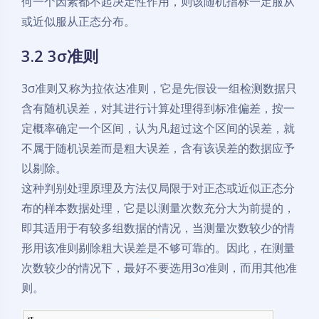
何一个因素都不起决定性作用，则该随机指标一定服从
或近似服从正态分布。
3.2 3σ准则
3σ准则又称为拉依达准则，它是先假设一组检测数据只
含有随机误差，对其进行计算处理得到标准偏差，按一
定概率确定一个区间，认为凡超过这个区间的误差，就
不属于随机误差而是粗大误差，含有该误差的数据应予
以剔除。
这种判别处理原理及方法仅局限于对正态或近似正态分
布的样本数据处理，它是以测量次数充分大为前提的，
即其适用于有较多组数据的情况，当测量次数较少的情
形用该准则剔除粗大误差是不够可靠的。因此，在测量
次数较少的情况下，最好不要选用3σ准则，而用其他准
则。