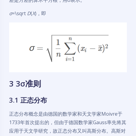
差是方差的算术平方根，用σ表示。
σ
=\sqrt
D
(
X
)，即
3 3σ准则
3.1 正态分布
正态分布概念是由德国的数学家和天文学家Moivre于
1733年首次提出的，但由于德国数学家Gauss率先将其
应用于天文学研究，故正态分布又叫高斯分布。高斯对